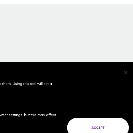
SOCIAL MEDIA
© 2026 Franchise West to East Pte. Ltd. Company
60 PAYA LEBAR ROAD #09-12 PAYA LEBAR SQUARE
hem. Using this tool will set a
SINGAPORE (409051)
ser settings, but this may affect
ACCEPT