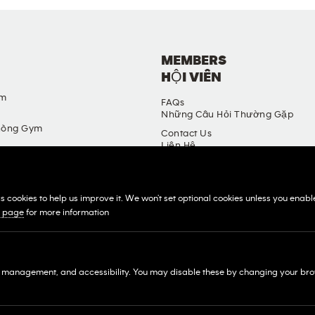
MEMBERS
HỘI VIÊN
ym
FAQs
Những Câu Hỏi Thường Gặp
hòng Gym
Contact Us
Liên Hệ
hòng Gym
in
ệ Thống Nhượng Quyền
cookies to help us improve it. We won't set optional cookies unless you enable t
s page
for more information
k management, and accessibility. You may disable these by changing your brow