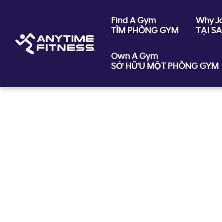
Find A Gym
Why J
TÌM PHÒNG GYM
TẠI S
Own A Gym
SỞ HỮU MỘT PHÒNG GYM
Skip navigation