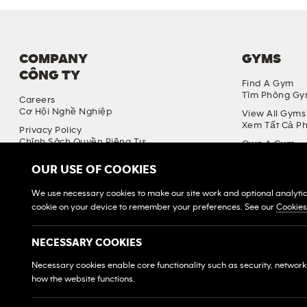
COMPANY
GYMS
CÔNG TY
Find A Gym
Tìm Phòng G
Careers
Cơ Hội Nghề Nghiệp
View All Gyms
Xem Tất Cả P
Privacy Policy
Chính Sách Quyền Riêng Tư
Own A Gym
Sở Hữu Một P
DMCA Policy
OUR USE OF COOKIES
Chính Sách DMCA
Franchise Log
Đăng Nhập H
Terms & Conditions
We use necessary cookies to make our site work and optional analytics 
Điều Khoản Và Điều Kiện
cookie on your device to remember your preferences. See our
Cookie
NECESSARY COOKIES
Necessary cookies enable core functionality such as security, networ
how the website functions.