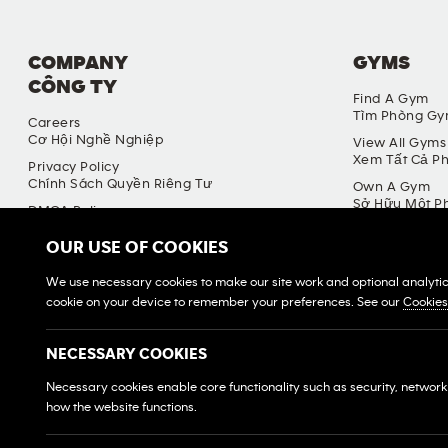
COMPANY
GYMS
CÔNG TY
Find A Gym
Tìm Phòng G
Careers
Cơ Hội Nghề Nghiệp
View All Gyms
Xem Tất Cả P
Privacy Policy
Chính Sách Quyền Riêng Tư
Own A Gym
Sở Hữu Một P
DMCA Policy
Chính Sách DMCA
Franchise Log
OUR USE OF COOKIES
Đăng Nhập H
Terms & Conditions
Điều Khoản Và Điều Kiện
We use necessary cookies to make our site work and optional analytics 
cookie on your device to remember your preferences. See our
Cookie
NECESSARY COOKIES
Necessary cookies enable core functionality such as security, networ
how the website functions.