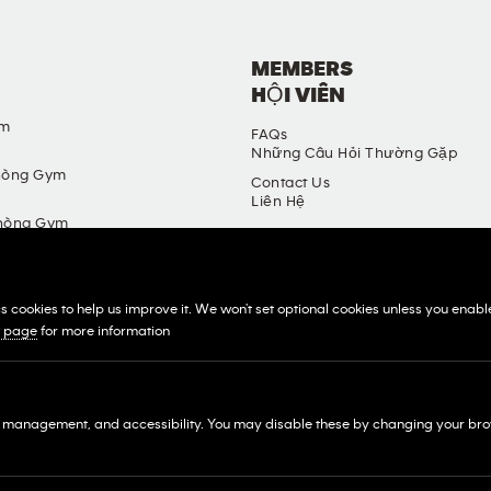
MEMBERS
HỘI VIÊN
ym
FAQs
Những Câu Hỏi Thường Gặp
hòng Gym
Contact Us
Liên Hệ
hòng Gym
in
ệ Thống Nhượng Quyền
cookies to help us improve it. We won't set optional cookies unless you enable t
s page
for more information
k management, and accessibility. You may disable these by changing your brow