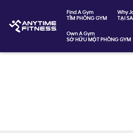
Find A Gym
Why J
TÌM PHÒNG GYM
TẠI S
Own A Gym
SỞ HỮU MỘT PHÒNG GYM
Skip navigation