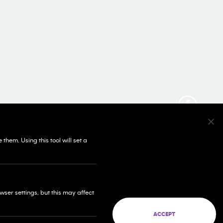
SOCIAL MEDIA
© 2026 Franchise West to East Pte. Ltd. Company
60 PAYA LEBAR ROAD #09-12 PAYA LEBAR SQUARE
SINGAPORE (409051)
hem. Using this tool will set a
ser settings, but this may affect
ACCEPT